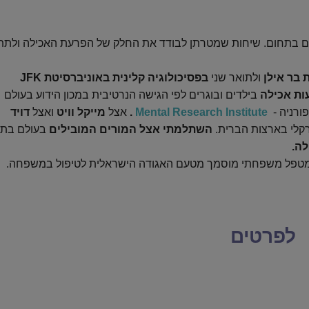
נים בתחום. שיחות שמטרתן לבודד את החלק של הפרעת האכילה ולתת
 בר אילן
ולתואר שני
בפסיכולוגיה קלינית באוניברסיטת JFK
ות אכילה
בילדים ובוגרים לפי הגישה הנרטיבית
במכון הידוע בעולם
ורניה -
Mental Research Institute
.
אצל
מייקל וויט
ואצל
דויד
השתלמתי אצל המורים המובילים
בעולם בתח
לה.
ומטפל משפחתי מוסמך מטעם האגודה הישראלית לטיפול במשפחה.
לפרטים