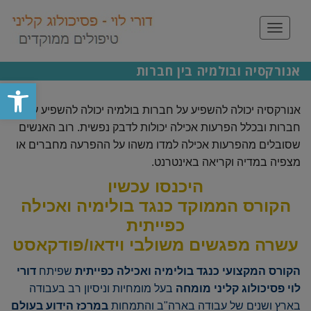
תפריט
אנורקסיה ובולמיה בין חברות
פתח סרגל
אנורקסיה יכולה להשפיע על חברות בולמיה יכולה להשפיע על
חברות ובכלל הפרעות אכילה יכולות לדבק נפשית. רוב האנשים
שסובלים מהפרעות אכילה למדו משהו על ההפרעה מחברים או
מצפיה במדיה וקריאה באינטרנט.
היכ
נסו עכשיו
הקורס הממוקד כנגד בולימיה ואכילה
כפייתית
עשרה מפגשים משולבי וידאו/פודקאסט
הקורס המקצועי כנגד בולימיה ואכילה כפייתית
שפיתח
דורי
לוי פסיכולוג קליני מומחה
בעל מומחיות וניסיון רב בעבודה
בארץ ושנים של עבודה בארה"ב והתמחות
במרכז הידוע בעולם