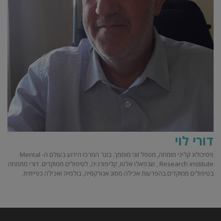
דורי לוי
פסיכולוג קליני מומחה, מטפל זוגי מוסמך. בוגר המרכז הידוע בעולם ה- Mental
Research institute , שבפאלו אלטו, קליפורניה, לטיפולים ממוקדים. דורי מתמחה
בטיפולים ממוקדים בהפרעות אכילה מסוג אנורקסיה, בולמיה ואכילה כפייתית.