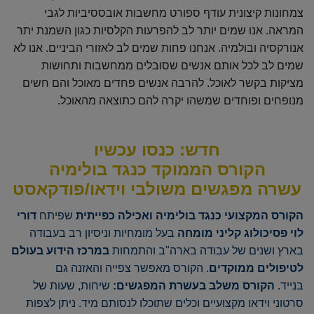
צמחונות קיצונית עודף ספורט מחשבות אובססיביות לגבי
המראה. אנו שמים יותר לב להפרעות הקלסיות כגון השמנת יתר
אנורקסיה ובולמיה. אנחנו פחות שמים לב לאזורי הביניים. אנו לא
שמים לב לכל אותם אנשים שסובלים ממחשבות ותחושות
מציקות בקשר לאוכל. להרבה אנשים פחדים מאוכל והם חשים
מנופחים ופוחדים שמשהו יקרה להם כתוצאה מהאוכל.
חדש: כ
נסו עכשיו
הקורס הממוקד כנגד בולימיה
עשרה מפגשים משולבי וידאו/פודקאסט
הקורס המקצועי כנגד בולימיה ואכילה כפייתית
שפיתח
דורי
לוי פסיכולוג קליני מומחה
בעל מומחיות וניסיון רב בעבודה
בארץ ושנים של עבודה בארה"ב והתמחות
במרכז הידוע בעולם
לטיפולים ממוקדים
. הקורס מאפשר צפייה והאזנה גם
בנייד.
הקורס משלב בעשרת המפגשים:
שיחות, שעות של
סרטוני וידאו מקצועיים וכלים שתוכלו לנסותם מיד. ניתן לצפות