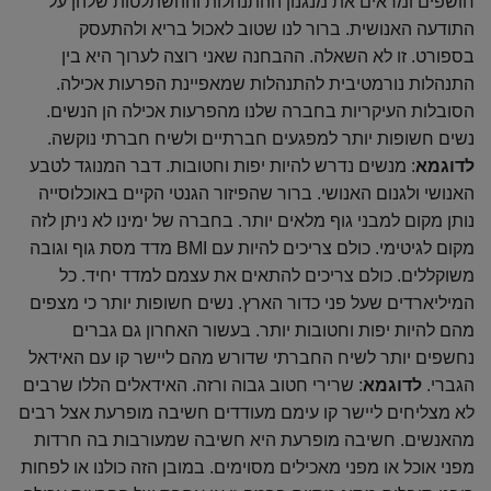
חושפים ומראים את מנגנון ההתנהלות וההשתלטות שלהן על
התודעה האנושית. ברור לנו שטוב לאכול בריא ולהתעסק
בספורט. זו לא השאלה. ההבחנה שאני רוצה לערוך היא בין
התנהלות נורמטיבית להתנהלות שמאפיינת הפרעות אכילה.
הסובלות העיקריות בחברה שלנו מהפרעות אכילה הן הנשים.
נשים חשופות יותר למפגעים חברתיים ולשיח חברתי נוקשה.
לדוגמא
: מנשים נדרש להיות יפות וחטובות. דבר המנוגד לטבע
האנושי ולגנום האנושי. ברור שהפיזור הגנטי הקיים באוכלוסייה
נותן מקום למבני גוף מלאים יותר. בחברה של ימינו לא ניתן לזה
מקום לגיטימי. כולם צריכים להיות עם BMI מדד מסת גוף וגובה
משוקללים. כולם צריכים להתאים את עצמם למדד יחיד. כל
המיליארדים שעל פני כדור הארץ. נשים חשופות יותר כי מצפים
מהם להיות יפות וחטובות יותר. בעשור האחרון גם גברים
נחשפים יותר לשיח החברתי שדורש מהם ליישר קו עם האידאל
הגברי.
לדוגמא
: שרירי חטוב גבוה ורזה. האידאלים הללו שרבים
לא מצליחים ליישר קו עימם מעודדים חשיבה מופרעת אצל רבים
מהאנשים. חשיבה מופרעת היא חשיבה שמעורבות בה חרדות
מפני אוכל או מפני מאכילים מסוימים. במובן הזה כולנו או לפחות