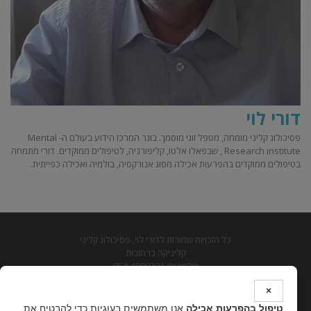
דורי לוי
פסיכולוג קליני מומחה, מטפל זוגי מוסמך. בוגר המרכז הידוע בעולם ה- Mental
Research institute , שבפאלו אלטו, קליפורניה, לטיפולים ממוקדים. דורי מתמחה
בטיפולים ממוקדים בהפרעות אכילה מסוג אנורקסיה, בולמיה ואכילה כפייתית.
כל הזכויות שמורות לדורי לוי, פסיכולוג קליני
קליניקה ברחובות
טלפונים: 054-4990201
דוא"ל: psy.levy@gmail.com
×
מדיניות פרטיות
טיפול בהפרעות אכילה
אנו משתמשים בעוגיות כדי להבטיח את