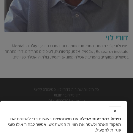
דורי לוי
פסיכולוג קליני מומחה, מטפל זוגי מוסמך. בוגר המרכז הידוע בעולם ה- Mental
Research institute , שבפאלו אלטו, קליפורניה, לטיפולים ממוקדים. דורי מתמחה
בטיפולים ממוקדים בהפרעות אכילה מסוג אנורקסיה, בולמיה ואכילה כפייתית.
כל הזכויות שמורות לדורי לוי, פסיכולוג קליני
קליניקה ברחובות
טלפונים: 054-4990201
דוא"ל: psy.levy@gmail.com
×
מדיניות פרטיות
טיפול בהפרעות אכילה
אנו משתמשים בעוגיות כדי להבטיח את
טיפול בהפרעות אכילה
תפקוד האתר ולשפר את חוויית המשתמש. אפשר לבחור אילו סוגי
עוגיות להפעיל.