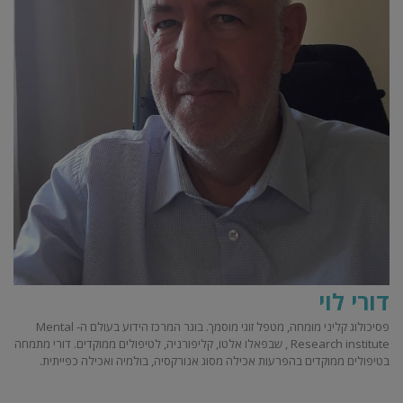
דורי לוי
פסיכולוג קליני מומחה, מטפל זוגי מוסמך. בוגר המרכז הידוע בעולם ה- Mental
Research institute , שבפאלו אלטו, קליפורניה, לטיפולים ממוקדים. דורי מתמחה
בטיפולים ממוקדים בהפרעות אכילה מסוג אנורקסיה, בולמיה ואכילה כפייתית.