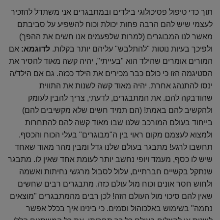
תוך כדי טיפול פסיכולוגי בילדים ובמתבגרים אני משתדל להזכיר
לעצמי שיש להם הרבה פחות יכולת וכוח להשפיע על סביבתם
מאשר לנו המבוגרים (למרות שלפעמים אנו חשים את ההפך)
ולפיכך בעיות נוטות "להתלבש" עליהם יותר בקלות.
לדוגמא:
אם
המורים אומרים שהילד הוא "בעייתי", יהיה קשה מאוד להסיר את
הסטיגמה הזו כי כולם כבר מכירים את הילד ככזה. גם אם הילד/ה
ינסו להתנהג אחרת, יהיה מאוד קשה לשנות את התווית
שהודבקה להם. את המתבגרים, לדעתי, צריך להבין לעומק
ולהקשיב להם באמת! (הם תמיד חשים שלא מקשיבים להם)
בייחוד בעולם המורכב שלנו שבו מאוד קשה להם להתחרות
ולמצוא לעצמם מקום ראוי בין ה"מבוגרים" בעלי הכוח והכסף.
תחשבו לרגע! מתבגר בעולם שלנו גדל ומבין מהר מאוד שאחד
שיש לו כסף, מעמד ויופי נחשב יותר לעומת אחד שאין לו. מתבגר
שנתקל בקשיים חברתיים, עלול לסבול מרגשי נחיתות ואשמה
ולחוש חסר אונים וכוח מול עולם כזה. מתבגרים רבים שחשים
שאין להם סיכוי מול העולם הזה! לכן רבים מהמתבגרים "מוצאים
נחמה" בשימוש באלכוהול וסמים. כי בינינו איך בכלל אפשר