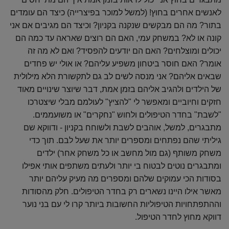
לאנשים אחרים בחוץ! (למשל למוכר בפיצרייה) כיצד הם עומדים
בתור? מה הם מבקשים שנקנה בקניון? וכיצד הם מגיבים אם אני
קונה או לא? במשחק עמי, האם הם רוצים שאראה עד כמה הם
יכולים ומוצלחים? האם הם יודעים להפסיד? ואם לא מה זה
אומר? האם חוסר ביטחון משפיע עליהם? או אולי יש פחדים
שבאים אליהם? אני מנסה לשים לב גם לתקשורת הלא מילולית
של הילדים ולהגיב אליהם בזמן אמת, דבר שיוצר שינויים מאוד
חזקים וחיוביים ומאפשר לי "להציץ" לעולמם מבלי שיצטרכו
"לשבת" בחדר הטיפולים ולחוש "נחקרים" או משועממים.
מתבגרים, למשל, אוהבים לשבת ולשוחח בקניון - ודווקא שם
גיליתי שהם נפתחים ומספרים יותר את שעל לבם. תוך כדי
משחק משותף (גם מול מחשב או כל משחק אחר) ילדים
ומתבגרים נוטים לבטוח בי יותר ולעתים משתפים אותי אפילו
בסודות הכי עמוקים שלהם ומספרים מה מעיק עליהם יותר
מאשר אילו היינו נשארים רק בחדר הטיפולים. חלק מהסודות
וההתפתחויות הטיפוליות החשובות ביותר קרו לי עם בני נוער
דווקא מחוץ לחדר הטיפול.