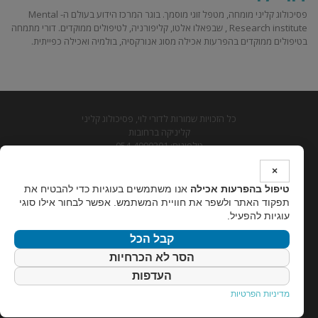
פסיכולוג קליני מומחה, מטפל זוגי מוסמך. בוגר המרכז הידוע בעולם ה- Mental
Research institute , שבפאלו אלטו, קליפורניה, לטיפולים ממוקדים. דורי מתמחה
בטיפולים ממוקדים בהפרעות אכילה מסוג אנורקסיה, בולמיה ואכילה כפייתית.
כל הזכויות שמורות לדורי לוי, פסיכולוג קליני
קליניקה ברחובות
טלפונים: 054-4990201
דוא"ל: psy.levy@gmail.com
×
מדיניות פרטיות
טיפול בהפרעות אכילה
אנו משתמשים בעוגיות כדי להבטיח את
טיפול בהפרעות אכילה
תפקוד האתר ולשפר את חוויית המשתמש. אפשר לבחור אילו סוגי
עוגיות להפעיל.
קבל הכל
הסר לא הכרחיות
העדפות
מדיניות הפרטיות
גלילה
לראש