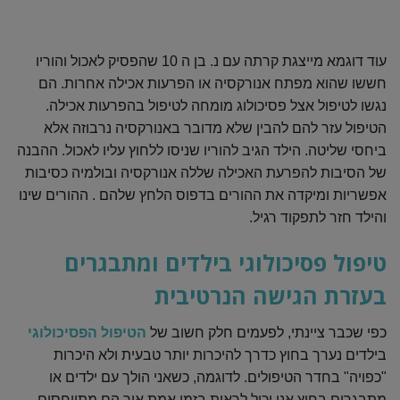
עוד דוגמא מייצגת קרתה עם נ. בן ה 10 שהפסיק לאכול והוריו
חששו שהוא מפתח אנורקסיה או הפרעות אכילה אחרות. הם
נגשו לטיפול אצל פסיכולוג מומחה לטיפול בהפרעות אכילה.
הטיפול עזר להם להבין שלא מדובר באנורקסיה נרבוזה אלא
ביחסי שליטה. הילד הגיב להוריו שניסו ללחוץ עליו לאכול. ההבנה
של הסיבות להפרעת האכילה שללה אנורקסיה ובולמיה כסיבות
אפשריות ומיקדה את ההורים בדפוס הלחץ שלהם . ההורים שינו
והילד חזר לתפקוד רגיל.
טיפול פסיכולוגי בילדים ומתבגרים
בעזרת הגישה הנרטיבית
כפי שכבר ציינתי, לפעמים חלק חשוב של
הטיפול הפסיכולוגי
בילדים נערך בחוץ כדרך להיכרות יותר טבעית ולא היכרות
"כפויה" בחדר הטיפולים. לדוגמה, כשאני הולך עם ילדים או
מתבגרים בחוץ אני יכול לראות בזמן אמת איך הם מתייחסים